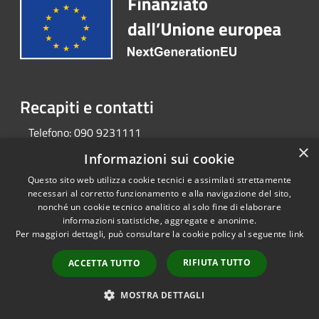
Recapiti e contatti
Telefono:
090 9231111
×
Informazioni sui cookie
Questo sito web utilizza cookie tecnici e assimilati strettamente
RSS
Copyright © 2026 • Portale
necessari al corretto funzionamento e alla navigazione del sito,
Accessibilità
Opendata • Powered by
nonché un cookie tecnico analitico al solo fine di elaborare
Privacy
Municipium
Accesso
•
informazioni statistiche, aggregate e anonime.
Cookie
redazione
Per maggiori dettagli, può consultare la cookie policy al seguente
link
Mappa del sito
RIFIUTA TUTTO
ACCETTA TUTTO
MOSTRA DETTAGLI