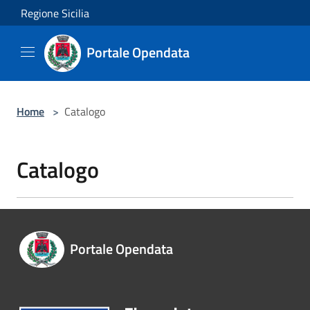
Salta al contenuto principale
Regione Sicilia
Portale Opendata
Home
>
Catalogo
Catalogo
Portale Opendata